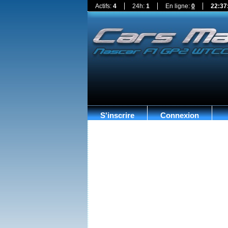
Actifs:
4
24h:
1
En ligne:
0
22:37
S'inscrire
Connexion