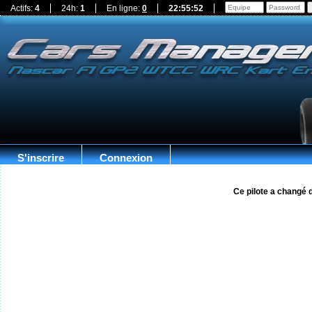
Actifs:
4
24h:
1
En ligne:
0
22:55:53
S'inscrire
Connexion
Ce pilote a changé 