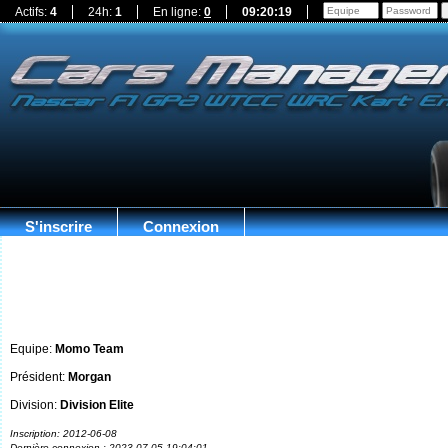
Actifs:
4
24h:
1
En ligne:
0
09:20:20
S'inscrire
Connexion
Equipe:
Momo Team
Président:
Morgan
Division:
Division Elite
Inscription: 2012-06-08
Dernière connexion : 2023-07-05 19:04:01