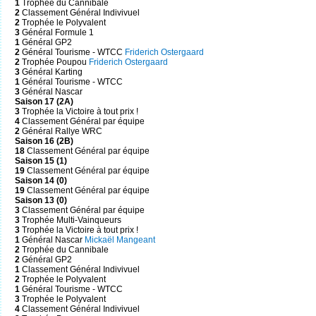
1
Trophée du Cannibale
2
Classement Général Indivivuel
2
Trophée le Polyvalent
3
Général Formule 1
1
Général GP2
2
Général Tourisme - WTCC
Friderich Ostergaard
2
Trophée Poupou
Friderich Ostergaard
3
Général Karting
1
Général Tourisme - WTCC
3
Général Nascar
Saison 17 (2A)
3
Trophée la Victoire à tout prix !
4
Classement Général par équipe
2
Général Rallye WRC
Saison 16 (2B)
18
Classement Général par équipe
Saison 15 (1)
19
Classement Général par équipe
Saison 14 (0)
19
Classement Général par équipe
Saison 13 (0)
3
Classement Général par équipe
3
Trophée Multi-Vainqueurs
3
Trophée la Victoire à tout prix !
1
Général Nascar
Mickaël Mangeant
2
Trophée du Cannibale
2
Général GP2
1
Classement Général Indivivuel
2
Trophée le Polyvalent
1
Général Tourisme - WTCC
3
Trophée le Polyvalent
4
Classement Général Indivivuel