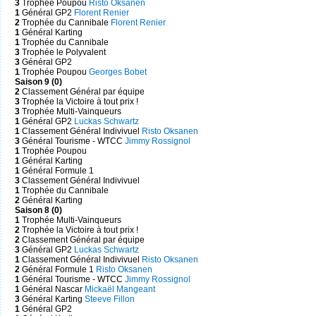
3
Trophée Poupou
Risto Oksanen
1
Général GP2
Florent Renier
2
Trophée du Cannibale
Florent Renier
1
Général Karting
1
Trophée du Cannibale
3
Trophée le Polyvalent
3
Général GP2
1
Trophée Poupou
Georges Bobet
Saison 9 (0)
2
Classement Général par équipe
3
Trophée la Victoire à tout prix !
3
Trophée Multi-Vainqueurs
1
Général GP2
Luckas Schwartz
1
Classement Général Indivivuel
Risto Oksanen
3
Général Tourisme - WTCC
Jimmy Rossignol
1
Trophée Poupou
1
Général Karting
1
Général Formule 1
3
Classement Général Indivivuel
1
Trophée du Cannibale
2
Général Karting
Saison 8 (0)
1
Trophée Multi-Vainqueurs
2
Trophée la Victoire à tout prix !
2
Classement Général par équipe
3
Général GP2
Luckas Schwartz
1
Classement Général Indivivuel
Risto Oksanen
2
Général Formule 1
Risto Oksanen
1
Général Tourisme - WTCC
Jimmy Rossignol
1
Général Nascar
Mickaël Mangeant
3
Général Karting
Steeve Fillon
1
Général GP2