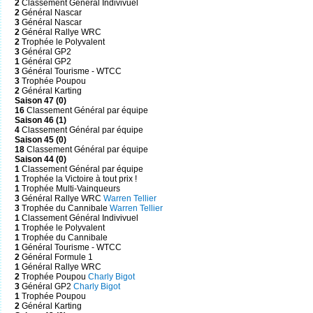
2
Classement Général Indivivuel
2
Général Nascar
3
Général Nascar
2
Général Rallye WRC
2
Trophée le Polyvalent
3
Général GP2
1
Général GP2
3
Général Tourisme - WTCC
3
Trophée Poupou
2
Général Karting
Saison 47 (0)
16
Classement Général par équipe
Saison 46 (1)
4
Classement Général par équipe
Saison 45 (0)
18
Classement Général par équipe
Saison 44 (0)
1
Classement Général par équipe
1
Trophée la Victoire à tout prix !
1
Trophée Multi-Vainqueurs
3
Général Rallye WRC
Warren Tellier
3
Trophée du Cannibale
Warren Tellier
1
Classement Général Indivivuel
1
Trophée le Polyvalent
1
Trophée du Cannibale
1
Général Tourisme - WTCC
2
Général Formule 1
1
Général Rallye WRC
2
Trophée Poupou
Charly Bigot
3
Général GP2
Charly Bigot
1
Trophée Poupou
2
Général Karting