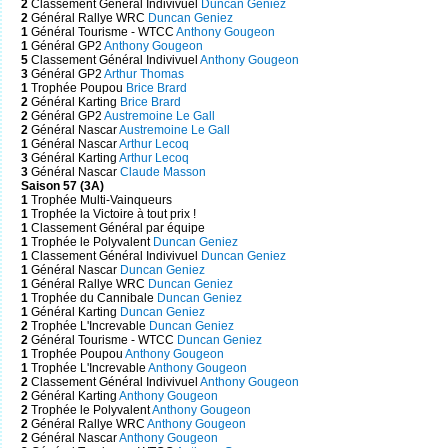
2
Classement Général Indivivuel
Duncan Geniez
2
Général Rallye WRC
Duncan Geniez
1
Général Tourisme - WTCC
Anthony Gougeon
1
Général GP2
Anthony Gougeon
5
Classement Général Indivivuel
Anthony Gougeon
3
Général GP2
Arthur Thomas
1
Trophée Poupou
Brice Brard
2
Général Karting
Brice Brard
2
Général GP2
Austremoine Le Gall
2
Général Nascar
Austremoine Le Gall
1
Général Nascar
Arthur Lecoq
3
Général Karting
Arthur Lecoq
3
Général Nascar
Claude Masson
Saison 57 (3A)
1
Trophée Multi-Vainqueurs
1
Trophée la Victoire à tout prix !
1
Classement Général par équipe
1
Trophée le Polyvalent
Duncan Geniez
1
Classement Général Indivivuel
Duncan Geniez
1
Général Nascar
Duncan Geniez
1
Général Rallye WRC
Duncan Geniez
1
Trophée du Cannibale
Duncan Geniez
1
Général Karting
Duncan Geniez
2
Trophée L'Increvable
Duncan Geniez
2
Général Tourisme - WTCC
Duncan Geniez
1
Trophée Poupou
Anthony Gougeon
1
Trophée L'Increvable
Anthony Gougeon
2
Classement Général Indivivuel
Anthony Gougeon
2
Général Karting
Anthony Gougeon
2
Trophée le Polyvalent
Anthony Gougeon
2
Général Rallye WRC
Anthony Gougeon
2
Général Nascar
Anthony Gougeon