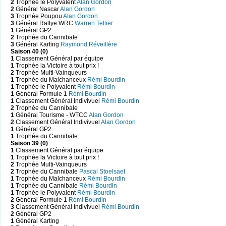
2
Trophée le Polyvalent
Alan Gordon
2
Général Nascar
Alan Gordon
3
Trophée Poupou
Alan Gordon
3
Général Rallye WRC
Warren Tellier
1
Général GP2
2
Trophée du Cannibale
3
Général Karting
Raymond Réveillère
Saison 40 (0)
1
Classement Général par équipe
1
Trophée la Victoire à tout prix !
2
Trophée Multi-Vainqueurs
1
Trophée du Malchanceux
Rémi Bourdin
1
Trophée le Polyvalent
Rémi Bourdin
1
Général Formule 1
Rémi Bourdin
1
Classement Général Indivivuel
Rémi Bourdin
2
Trophée du Cannibale
1
Général Tourisme - WTCC
Alan Gordon
2
Classement Général Indivivuel
Alan Gordon
1
Général GP2
1
Trophée du Cannibale
Saison 39 (0)
1
Classement Général par équipe
1
Trophée la Victoire à tout prix !
2
Trophée Multi-Vainqueurs
2
Trophée du Cannibale
Pascal Stoelsaet
1
Trophée du Malchanceux
Rémi Bourdin
1
Trophée du Cannibale
Rémi Bourdin
1
Trophée le Polyvalent
Rémi Bourdin
2
Général Formule 1
Rémi Bourdin
3
Classement Général Indivivuel
Rémi Bourdin
2
Général GP2
1
Général Karting