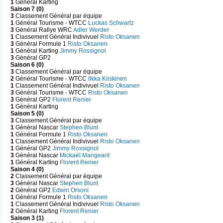
1
Général Karting
Saison 7 (0)
3
Classement Général par équipe
1
Général Tourisme - WTCC
Luckas Schwartz
3
Général Rallye WRC
Adler Werder
1
Classement Général Indivivuel
Risto Oksanen
3
Général Formule 1
Risto Oksanen
1
Général Karting
Jimmy Rossignol
3
Général GP2
Saison 6 (0)
3
Classement Général par équipe
2
Général Tourisme - WTCC
Ilkka Kiiskinen
1
Classement Général Indivivuel
Risto Oksanen
3
Général Tourisme - WTCC
Risto Oksanen
3
Général GP2
Florent Renier
1
Général Karting
Saison 5 (0)
3
Classement Général par équipe
1
Général Nascar
Stephen Blunt
1
Général Formule 1
Risto Oksanen
1
Classement Général Indivivuel
Risto Oksanen
1
Général GP2
Jimmy Rossignol
3
Général Nascar
Mickaël Mangeant
1
Général Karting
Florent Renier
Saison 4 (0)
2
Classement Général par équipe
3
Général Nascar
Stephen Blunt
2
Général GP2
Edwin Orsoni
1
Général Formule 1
Risto Oksanen
1
Classement Général Indivivuel
Risto Oksanen
2
Général Karting
Florent Renier
Saison 3 (1)