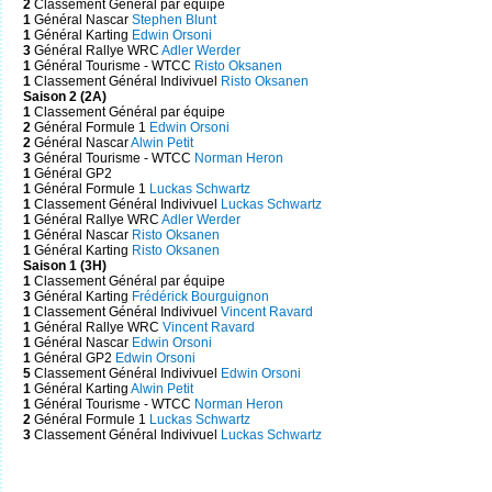
2
Classement Général par équipe
1
Général Nascar
Stephen Blunt
1
Général Karting
Edwin Orsoni
3
Général Rallye WRC
Adler Werder
1
Général Tourisme - WTCC
Risto Oksanen
1
Classement Général Indivivuel
Risto Oksanen
Saison 2 (2A)
1
Classement Général par équipe
2
Général Formule 1
Edwin Orsoni
2
Général Nascar
Alwin Petit
3
Général Tourisme - WTCC
Norman Heron
1
Général GP2
1
Général Formule 1
Luckas Schwartz
1
Classement Général Indivivuel
Luckas Schwartz
1
Général Rallye WRC
Adler Werder
1
Général Nascar
Risto Oksanen
1
Général Karting
Risto Oksanen
Saison 1 (3H)
1
Classement Général par équipe
3
Général Karting
Frédérick Bourguignon
1
Classement Général Indivivuel
Vincent Ravard
1
Général Rallye WRC
Vincent Ravard
1
Général Nascar
Edwin Orsoni
1
Général GP2
Edwin Orsoni
5
Classement Général Indivivuel
Edwin Orsoni
1
Général Karting
Alwin Petit
1
Général Tourisme - WTCC
Norman Heron
2
Général Formule 1
Luckas Schwartz
3
Classement Général Indivivuel
Luckas Schwartz