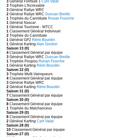
3
Général Formule 1
Cyril Valat
3
Trophée L'Increvable
3
Général Rallye WRC
2
Général Rallye WRC
Duncan Breille
1
Trophée du Cannibale
Ronan Fourche
1
Général Nascar
1
Général Tourisme - WTCC
1
Classement Général Indivivuel
2
Trophée du Cannibale
1
Général GP2
Rémi Bourdin
1
Général Karting
Alan Gordon
Saison 33 (0)
4
Classement Général par équipe
3
Général Rallye WRC
Duncan Breille
1
Trophée Poupou
Ronan Fourche
1
Général Karting
Rémi Bourdin
Saison 32 (0)
3
Trophée Multi-Vainqueurs
4
Classement Général par équipe
3
Général Rallye WRC
2
Général Karting
Rémi Bourdin
Saison 31 (0)
7
Classement Général par équipe
Saison 30 (0)
8
Classement Général par équipe
1
Trophée du Malchanceux
Saison 29 (0)
8
Classement Général par équipe
2
Général Karting
Cyril Valat
Saison 28 (0)
10
Classement Général par équipe
Saison 27 (0)