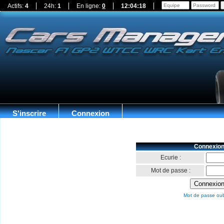
Actifs:
4
24h:
1
En ligne:
0
12:04:19
S'inscrire
Connexion
Connexio
Ecurie :
Mot de passe :
Mot de passe oubl