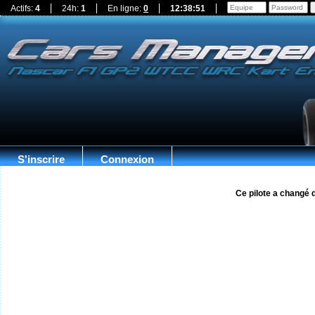
Actifs:
4
24h:
1
En ligne:
0
12:38:52
S'inscrire
Connexion
Ce pilote a changé 