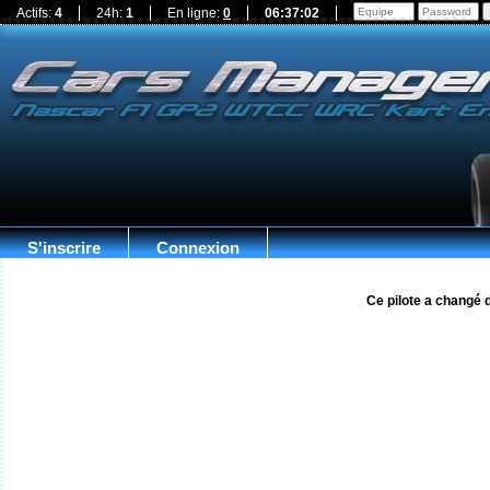
Actifs:
4
24h:
1
En ligne:
0
06:37:03
S'inscrire
Connexion
Ce pilote a changé 