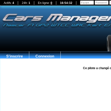
Actifs:
4
24h:
1
En ligne:
0
16:54:33
S'inscrire
Connexion
Ce pilote a changé 